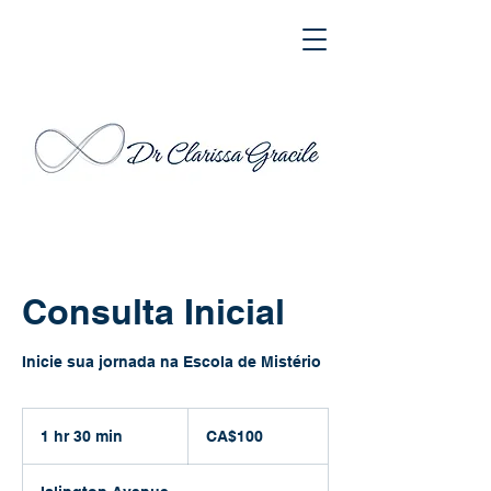
Consulta Inicial
Inicie sua jornada na Escola de Mistério
100
Canadian
1 hr 30 min
1
CA$100
dollars
h
3