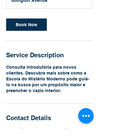
Islington Avenue
0
m
i
n
Book Now
Service Description
Consulta introdutória para novos
clientes. Descubra mais sobre como a
Escola do Mistério Moderno pode guiá-
lo na busca por um propósito maior e
preencher o vazio interior.
Contact Details
2085 Islington Avenue, Etobicoke, ON,
Canada