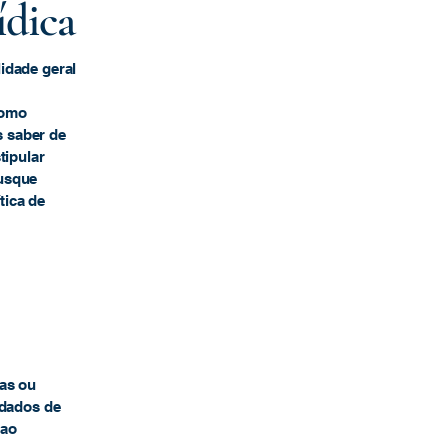
ídica
idade geral
como
s saber de
tipular
busque
tica de
mas ou
 dados de
 ao