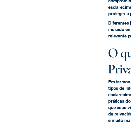
compromisso
esclarecim
proteger a 
Diferentes 
incluído em
relevante p
O qu
Priv
Em termos g
tipos de in
esclarecime
práticas d
que seus vi
de privacid
e muito ma