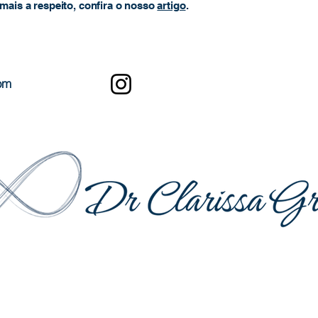
mais a respeito, confira o nosso
artigo
.
om