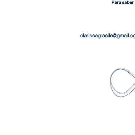
Para saber 
clarissagracile@gmail.c