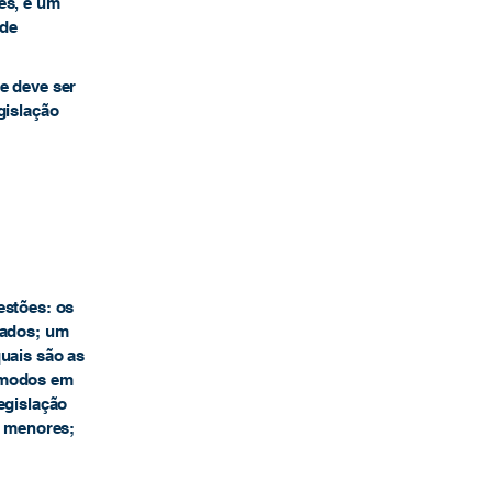
es, e um
 de
e deve ser
gislação
estões: os
dados; um
quais são as
; modos em
egislação
e menores;