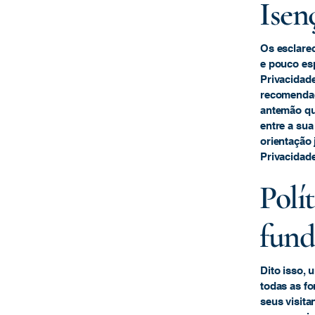
Isen
Os esclarec
e pouco esp
Privacidade
recomendaç
antemão qua
entre a su
orientação 
Privacidade
Polí
fund
Dito isso,
todas as fo
seus visita